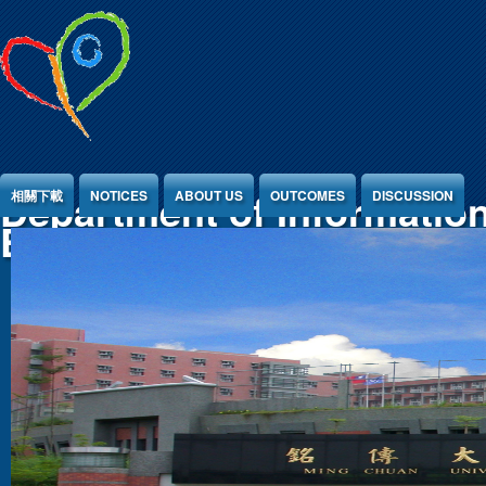
Jump to Content
Department of Informatio
相關下載
NOTICES
ABOUT US
OUTCOMES
DISCUSSION
Engineering